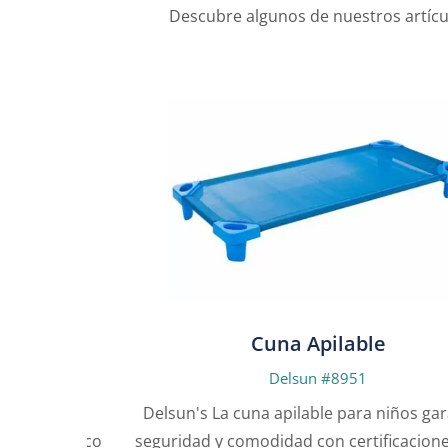
Descubre algunos de nuestros artícu
Cuna Apilable
Delsun #8951
suelo
Delsun's La cuna apilable para niños garantiza
un marco
seguridad y comodidad con certificaciones EN7