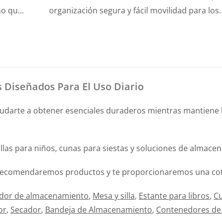
organización segura y fácil movilidad para los
elementos esenciales del aula.
 Diseñados Para El Uso Diario
udarte a obtener esenciales duraderos mientras mantiene l
llas para niños, cunas para siestas y soluciones de almac
te recomendaremos productos y te proporcionaremos una cot
dor de almacenamiento
,
Mesa y silla
,
Estante para libros
,
C
or
,
Secador
,
Bandeja de Almacenamiento
,
Contenedores de