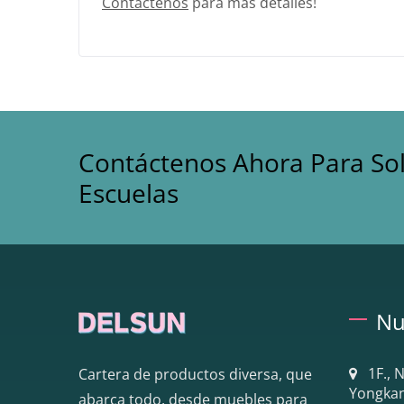
Contáctenos
para más detalles!
Contáctenos Ahora Para So
Escuelas
Nu
1F., 
Cartera de productos diversa, que
Yongkang
abarca todo, desde muebles para