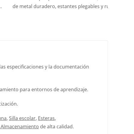
de metal duradero, estantes plegables y ruedas
y AST
para fácil movilidad, perfecto para aulas y
ahor
estudios de arte.
as especificaciones y la documentación
enamiento para entornos de aprendizaje.
ización.
una
,
Silla escolar
,
Esteras
,
 Almacenamiento
de alta calidad.