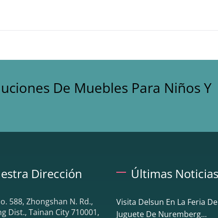
luciones De Muebles Para Niños Y
estra Dirección
Últimas Noticia
No. 588, Zhongshan N. Rd.,
Visita Delsun En La Feria De
 Dist., Tainan City 710001,
Juguete De Nuremberg...