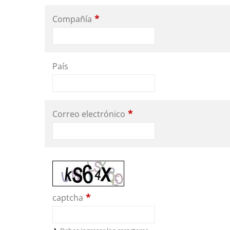
*
Compañía
País
*
Correo electrónico
*
captcha