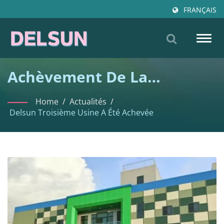
FRANÇAIS
Togg
navig
Achèvement De La
Troisième Usine De
Home
/
Actualités
/
Delsun's - Avancer La
Delsun Troisième Usine A Été Achevée
Fabrication De Mobilier
Scolaire Mondial