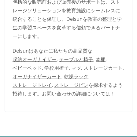
包括的な販売前および販売後のサポートは、スト
レージソリューションを教育施設にシームレスに
統合することを保証し、Delsunを教室の整理と学
生の学習スペースを変革する信頼できるパートナ
ーにします。
Delsunはあなたに私たちの高品質な
収納オーガナイザー
,
テーブルと椅子
,
本棚
,
ベビーベッド
,
学校用椅子
,
マツ
,
ストレージカート
,
オーガナイザーカート
,
乾燥ラック
,
ストレージトレイ
,
ストレージビン
を探求するよう
招待します。
お問い合わせ
の詳細については！