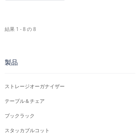
などのペイントアイテムを
専用のスペースに収納する
ために特別に設計されてい
結果 1 - 8 の 8
ます。頑丈な金属フレーム
とペイントポットをしっか
りと保持するためのアクリ
ルトップを備えたこのトロ
製品
リーは、あなたの絵画用品
を整然と整理し、簡単にア
クセスできるようにしま
ストレージオーガナイザー
す。
テーブル＆チェア
ブックラック
スタッカブルコット