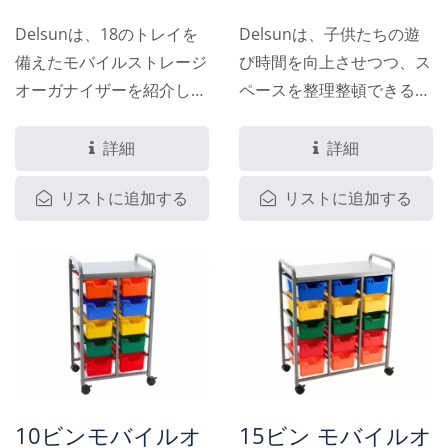
Delsunは、18のトレイを
Delsunは、子供たちの遊
備えたモバイルストレージ
び時間を向上させつつ、ス
オーガナイザーを紹介しま
ペースを整理整頓できるよ
す。これは、スペースを整
うに設計された革新的で機
然と整理するために設計さ
能的な家具、ブロックスト
詳細
詳細
れた効率的で耐久性のある
レージテーブルを紹介しま
リストに追加する
リストに追加する
ソリューションです。この
す。テーブルトップには子
オーガナイザーは、12の中
供たちが直接ブロックを組
型トレイと6の大型トレイ
み立てられるブロックベー
を備えており、すべての色
スがあり、その下にはブロ
をカスタマイズ可能で、あ
ックや他のおもちゃを収納
なたのスタイルに合わせる
するための十分なスペース
ことができます。簡単に滑
を提供する収納ボックスが
るキャスターを備えたこの
あります。このテーブルは
オーガナイザーは、教室、
耐久性のある素材で作られ
10ビンモバイルオ
15ビン モバイルオ