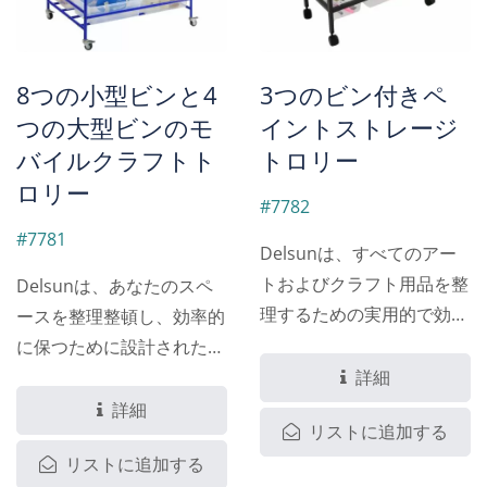
されたサイドチューブ、中
トには頑丈なグレー塗装の
間サポートバー、頑丈な天
スチールチューブ、中央の
板を備えたこのオーガナイ
サポートバーが2本、頑丈
8つの小型ビンと4
3つのビン付きペ
ザーは、長持ちするように
なテーブルトップがあり、
つの大型ビンのモ
イントストレージ
作られています。
このオーガナイザーは長持
バイルクラフトト
トロリー
ちするように作られていま
ロリー
す。
#7782
#7781
Delsunは、すべてのアー
トおよびクラフト用品を整
Delsunは、あなたのスペ
理するための実用的で効率
ースを整理整頓し、効率的
的なソリューションである
に保つために設計された多
ペイントトロリーを紹介し
用途で活気のある収納ソリ
詳細
ます。このトロリーは、水
ューション、クラフトトロ
詳細
リストに追加する
彩絵具、絵筆、絵具ポッ
リーを紹介します。...
リストに追加する
ト、その他のアクセサリー