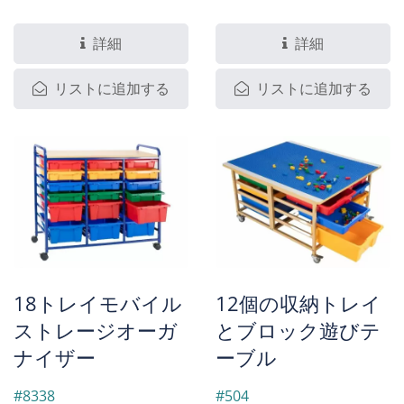
用途で耐久性のあるソリュ
12トレイモバイルストレー
ーションである6トレイモ
ジオーガナイザーを紹介し
詳細
詳細
バイルストレージオーガナ
ます。このオーガナイザー
リストに追加する
リストに追加する
イザーを紹介します。この
は、8つの中型トレイと4つ
オーガナイザーは、中サイ
の大型トレイを備えてお
ズのトレイが4つ、大サイ
り、すべてスタイルに合わ
ズのトレイが2つあり、す
せて色をカスタマイズでき
べてのトレイはあなたのイ
ます。簡単に滑るキャスタ
ンテリアに合わせて色をカ
ーを備えたこのオーガナイ
スタマイズできます。スム
ザーは、教室、オフィス、
ーズに転がるキャスターが
家庭に最適で、柔軟性と移
装備されており、このオー
動の容易さを提供します。
18トレイモバイル
12個の収納トレイ
ガナイザーは教室、オフィ
ストレージオーガ
とブロック遊びテ
ス、家庭に最適で、柔軟性
ナイザー
ーブル
と移動のしやすさを提供し
ます。
#8338
#504