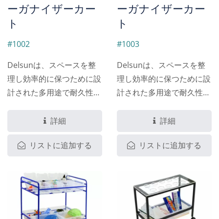
オフィス、家庭に最適で、
ており、長持ちするように
ーガナイザーカー
ーガナイザーカー
柔軟性と移動の容易さを提
設計されているため、プレ
ト
ト
供します。
イルーム、教室、家庭に最
適な追加アイテムです。
#1002
#1003
Delsunは、スペースを整
Delsunは、スペースを整
理し効率的に保つために設
理し効率的に保つために設
計された多用途で耐久性の
計された多用途で耐久性の
ある収納ソリューション、
ある収納ソリューション、
10ビンモバイルオーガナイ
15ビンモバイルオーガナイ
詳細
詳細
ザーを紹介します。このオ
ザーを紹介します。このオ
リストに追加する
リストに追加する
ーガナイザーには、さまざ
ーガナイザーには、さまざ
まなアイテムを整理・収納
まなアイテムを整理・収納
するのに最適な鮮やかな色
するのに最適な鮮やかな色
（赤、灰色、緑、黄色、オ
（赤、青、緑、黄色、オレ
レンジ）の10個のビンが含
ンジ）の15個のビンが含ま
まれています。頑丈な塗装
れています。側面のサポー