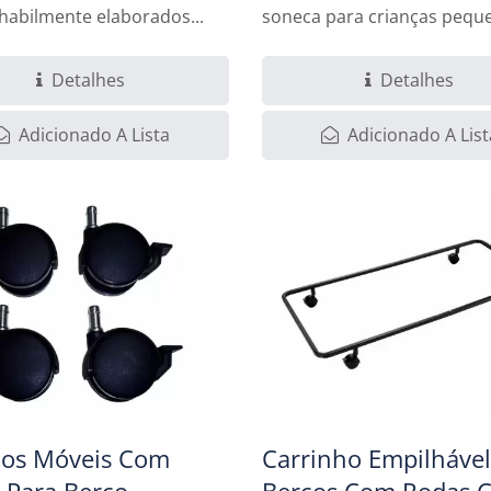
 habilmente elaborados...
soneca para crianças pequ
creches...
Detalhes
Detalhes
Adicionado A Lista
Adicionado A List
ios Móveis Com
Carrinho Empilhável
s Para Berço
Berços Com Rodas 