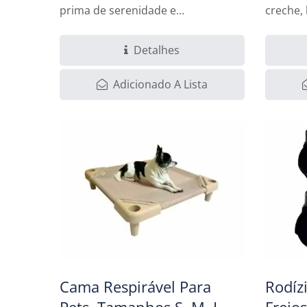
prima de serenidade e
creche,
praticidade...
Detalhes
Adicionado A Lista
Cama Respirável Para
Rodíz
Pets, Tamanhos S, M, L
Freio