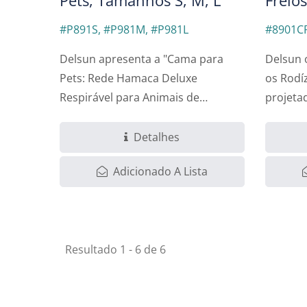
#P891S, #P981M, #P981L
#8901C
Delsun apresenta a "Cama para
Delsun 
Pets: Rede Hamaca Deluxe
os Rodí
Respirável para Animais de
projeta
Estimação"....
Detalhes
Adicionado A Lista
Resultado 1 - 6 de 6