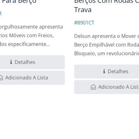
Trava
R
#8901CT
orgulhosamente apresenta
zios Móveis com Freios,
Delsun apresenta o Mover 
dos especificamente...
Berço Empilhável com Rod
Bloqueio, um revolucionári
Detalhes
Carrinho...
Detalhes
Adicionado A Lista
Adicionado A List