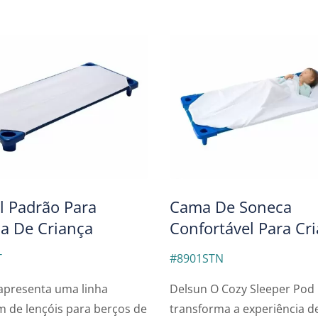
eira De Balanço Folha
Cama De Campan
Empilhável Delsu
l Padrão Para
Cama De Soneca
a De Criança
Confortável Para Cr
T
#8901STN
apresenta uma linha
Delsun O Cozy Sleeper Pod
 de lençóis para berços de
transforma a experiência d