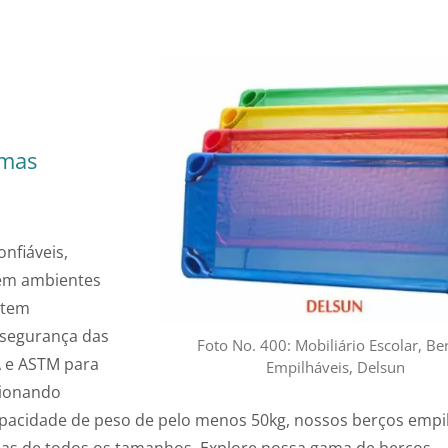
amas
nfiáveis,
 em ambientes
ntem
segurança das
Foto No. 400: Mobiliário Escolar, Be
A e ASTM para
Empilháveis, Delsun
cionando
apacidade de peso de pelo menos 50kg, nossos berços empi