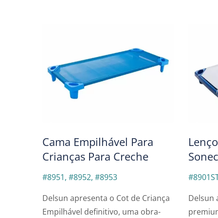
Cama De Campanha
Cad
Empilhável Delsun
Cama Empilhável Para
Lenço
Crianças Para Creche
Sonec
#8951, #8952, #8953
#8901S
Delsun apresenta o Cot de Criança
Delsun 
Empilhável definitivo, uma obra-
premium