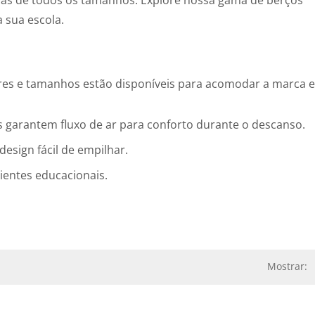
ças de todos os tamanhos. Explore nossa gama de berços
 sua escola.
res e tamanhos estão disponíveis para acomodar a marca e
s garantem fluxo de ar para conforto durante o descanso.
esign fácil de empilhar.
ientes educacionais.
Mostrar: