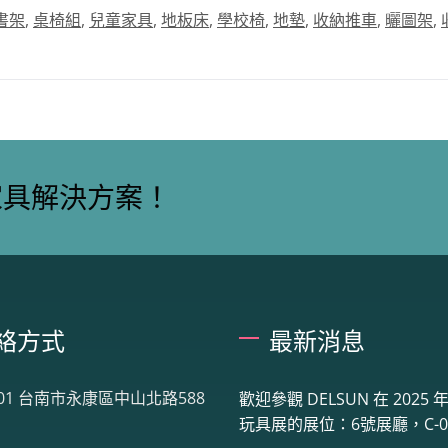
書架
,
桌椅組
,
兒童家具
,
地板床
,
學校椅
,
地墊
,
收納推車
,
曬圖架
,
家具解決方案！
絡方式
最新消息
001 台南市永康區中山北路588
歡迎參觀 DELSUN 在 2025
玩具展的展位：6號展廳，C-06.