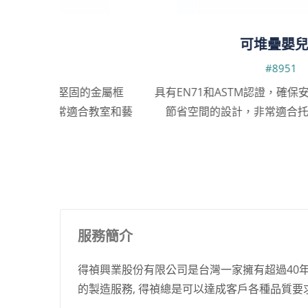
可堆疊嬰兒床
#8951
的金屬框
具有EN71和ASTM認證，確保安全舒適，耐用材
教室和藝
節省空間的設計，非常適合托兒所和教室使用。
服務簡介
得禎興業股份有限公司是台灣一家擁有超過40年
的製造服務, 得禎總是可以達成客戶各種品質要