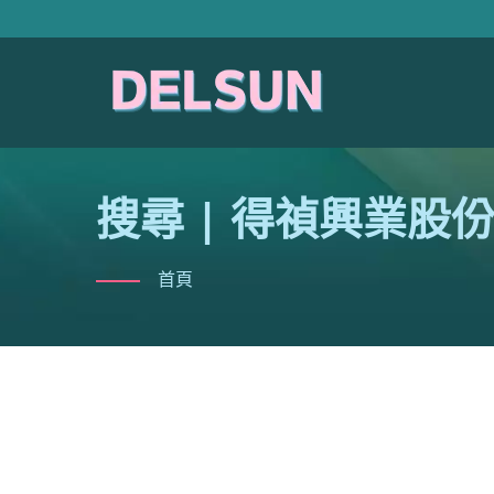
搜尋 | 得禎興業
首頁