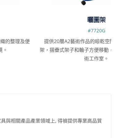
曬圖架
#7720G
提供20層A2藝術作品的晾乾空間，堅固的金屬框
具有E
架，摺疊式架子和輪子方便移動，非常適合教室和藝
節省
術工作室。
家具與相關產品產業領域上, 得禎提供專業高品質