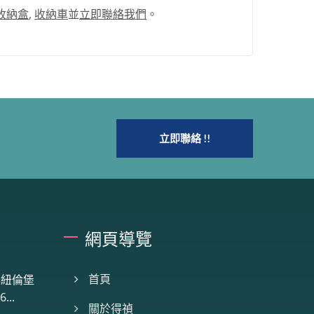
收納盒
,
收納車
並
立即聯絡我們
。
立即聯絡 !!
網頁導覽
首頁
 年紐倫堡
..
關於得禎