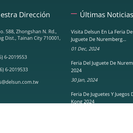
estra Dirección
Últimas Noticia
No. 588, Zhongshan N. Rd.,
Visita Delsun En La Feria De
 Dist., Tainan City 710001,
Juguete De Nuremberg...
01 Dec, 2024
6) 6-2019553
Feria Del Juguete De Nure
6) 6-2019533
2024
30 Jan, 2024
es@delsun.com.tw
Feria De Juguetes Y Juegos
Kong 2024
06 Jan, 2024