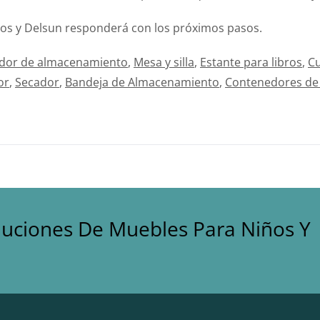
itos y Delsun responderá con los próximos pasos.
dor de almacenamiento
,
Mesa y silla
,
Estante para libros
,
C
or
,
Secador
,
Bandeja de Almacenamiento
,
Contenedores de
luciones De Muebles Para Niños Y