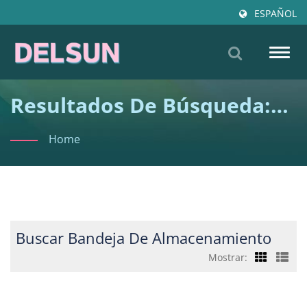
ESPAÑOL
Togg
navig
Resultados De Búsqueda:
Bandeja De
Home
Almacenamiento |
Proveedor Certificado De
Muebles Para Niños OEM
Para Distribuidores -
Buscar Bandeja De Almacenamiento
Delsun
Mostrar: