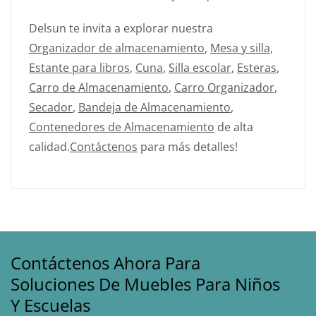
Delsun te invita a explorar nuestra
Organizador de almacenamiento
,
Mesa y silla
,
Estante para libros
,
Cuna
,
Silla escolar
,
Esteras
,
Carro de Almacenamiento
,
Carro Organizador
,
Secador
,
Bandeja de Almacenamiento
,
Contenedores de Almacenamiento
de alta
calidad.
Contáctenos
para más detalles!
Contáctenos Ahora Para
Soluciones De Muebles Para Niños
Y Escuelas