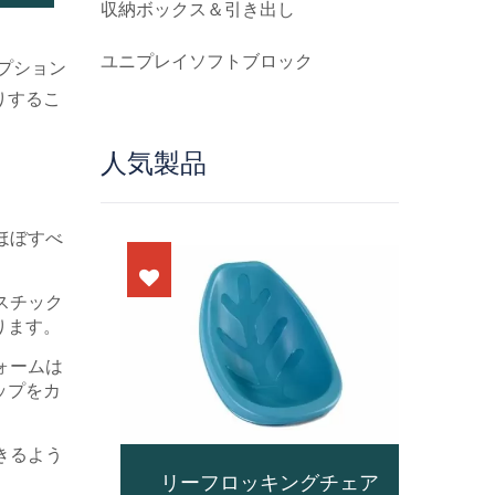
収納ボックス＆引き出し
ユニプレイソフトブロック
プション
りするこ
人気製品
ほぼすべ
。
スチック
ります。
ォームは
ップをカ
きるよう
コット
リーフロッキングチェア
De