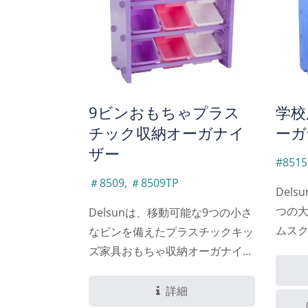
9ビンおもちゃプラス
学校
チック収納オーガナイ
ーガ
ザー
#8515
＃8509, ＃8509TP
Del
つの
Delsunは、移動可能な9つの小さ
ムス
なビンを備えたプラスチックキッ
ック4
ズ家具おもちゃ収納オーガナイザ
ーを
ーを紹介します。これは、整理さ
れた
れた散らかりのないプレイルーム
詳細
に作