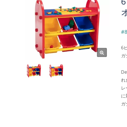
#8
6
ガ
D
れ
レ
に
ガ