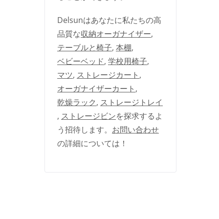
Delsunはあなたに私たちの高
品質な
収納オーガナイザー
,
テーブルと椅子
,
本棚
,
ベビーベッド
,
学校用椅子
,
マツ
,
ストレージカート
,
オーガナイザーカート
,
乾燥ラック
,
ストレージトレイ
,
ストレージビン
を探求するよ
う招待します。
お問い合わせ
の詳細については！