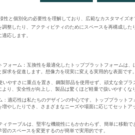
る多様性と個別化の必要性を理解しており、広範なカスタマイズオ
を調整したり、アクティビティのためにスペースを再構成した
に適応します。
トフォーム：互換性を最適化したトッププラットフォームは、
と探求を促進します。想像力を現実に変える実用的な表面です
使いやすさに重点を置き、鋼製部品を使用せず、頑丈な全プラ
により、安全性が向上し、製品は驚くほど軽量で扱いやすくな
ム：適応性は私たちのデザインの中心です。トッププラットフ
を増やしたりでき、さまざまなニーズや場面に応じてセットア
ティテーブルは、堅牢な機能性にもかかわらず、簡単に移動で
学習のスペースを変更するのが簡単で実用的です。
ーフロッキングチェア
Delsun スタッカブル