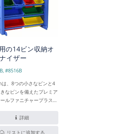
用の14ビン収納オ
ナイザー
B, #8516B
sunは、8つの小さなビンと4
大きなビンを備えたプレミア
クールファニチャープラスチ
段ストレージオーガナイザ
提供します。これは、整理さ
詳細
刺激的な学習環境を育むため
リストに追加する
られています。この傑作は、